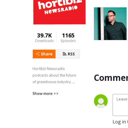
39.7K
1165
Downloads
Episodes
Share
RSS
Hortibiz Newsradio 
Commen
podcasts about the future 
of greenhouse industry. 

FeedinG and flowering the 
Show more >>
world.
Log in 