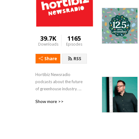
39.7K
1165
Downloads
Episodes
Share
RSS
Hortibiz Newsradio 
podcasts about the future 
of greenhouse industry. 

FeedinG and flowering the 
Show more >>
world.